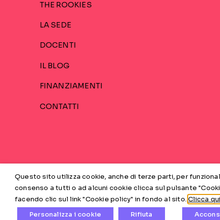
THE ROOKIES
LA SEDE
DOCENTI
IL BLOG
FINANZIAMENTI
CONTATTI
Questo sito utilizza cookie, anche di terze parti, per funzionali
consenso a tutti o ad alcuni cookie clicca sul pulsante "Cook
facendo clic sul link "Cookie policy" in fondo al sito.
Clicca qu
© Skyup Academy srl · Sede legale: Via Borgo Ruga 1A, 3203
Personalizza i cookie
Rifiuta
Acconse