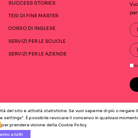
SUCCESS STORIES
Vuo
par
TESI DI FINE MASTER
CORSO DI INGLESE
SERVIZI PER LE SCUOLE
SERVIZI PER LE AZIENDE
Ac
tà del sito e attività statistiche. Se vuoi saperne di più o negare i
ie settings". È possibile revocare il consenso in qualsiasi moment
i
per prendere visione della Cookie Policy.
2 Feltre (BL) Italia · P.iva 01208890259 ·
Privacy Policy
·
Cookie Policy
nto a tutti