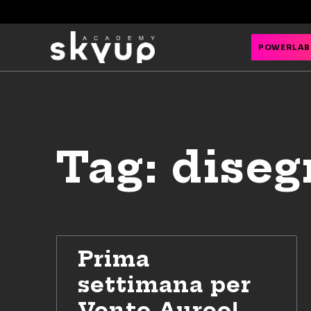
POWERLAB
Tag: dise
Prima
settimana per
Vento Aureo!