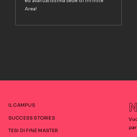
ed avanzatissima sede di Infinite
Area!
N
IL CAMPUS
SUCCESS STORIES
Vuo
par
TESI DI FINE MASTER