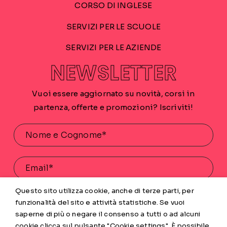
CORSO DI INGLESE
SERVIZI PER LE SCUOLE
SERVIZI PER LE AZIENDE
NEWSLETTER
Vuoi essere aggiornato su novità, corsi in
partenza, offerte e promozioni? Iscriviti!
Questo sito utilizza cookie, anche di terze parti, per
Acconsento al trattamento dei miei dati personali
funzionalità del sito e attività statistiche. Se vuoi
saperne di più o negare il consenso a tutti o ad alcuni
INVIA
cookie clicca sul pulsante "Cookie settings". È possibile