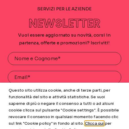
SERVIZI PER LE AZIENDE
NEWSLETTER
Vuoi essere aggiornato su novità, corsi in
partenza, offerte e promozioni? Iscriviti!
Questo sito utilizza cookie, anche di terze parti, per
Acconsento al trattamento dei miei dati personali
funzionalità del sito e attività statistiche. Se vuoi
saperne di più o negare il consenso a tutti o ad alcuni
INVIA
cookie clicca sul pulsante "Cookie settings". È possibile
revocare il consenso in qualsiasi momento facendo clic
sul link "Cookie policy" in fondo al sito.
Clicca qui
per