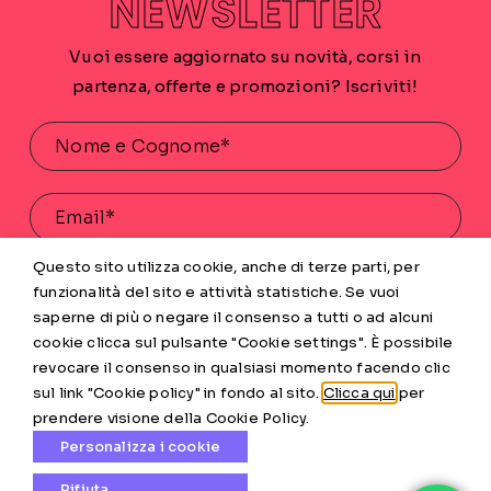
NEWSLETTER
Vuoi essere aggiornato su novità, corsi in
partenza, offerte e promozioni? Iscriviti!
Questo sito utilizza cookie, anche di terze parti, per
Acconsento al trattamento dei miei dati personali
funzionalità del sito e attività statistiche. Se vuoi
saperne di più o negare il consenso a tutti o ad alcuni
INVIA
cookie clicca sul pulsante "Cookie settings". È possibile
revocare il consenso in qualsiasi momento facendo clic
sul link "Cookie policy" in fondo al sito.
Clicca qui
per
prendere visione della Cookie Policy.
Personalizza i cookie
Rifiuta
© Skyup Academy srl · Sede legale: Via Borgo Ruga 1A, 32032